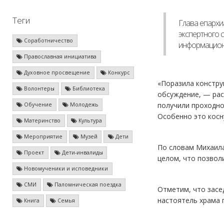
Теги
Глава епархи
экспертного 
Соработничество
информационн
Православная инициатива
Духовное просвещение
Конкурс
«Поразила констру
Волонтеры
Библиотека
обсуждение, — рас
получили проходно
Обучение
Молодежь
Особенно это косн
Материнство
Культура
Мероприятие
Музей
Дети
По словам Михаила
Проект
Дети-инвалиды
целом, что позвол
Новомученики и исповедники
СМИ
Паломническая поездка
Отметим, что засе
настоятель храма 
Книга
Семья