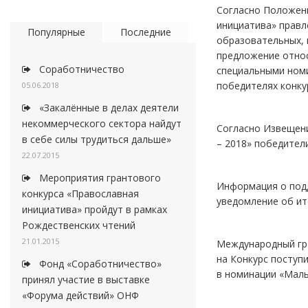
Согласно Положени
инициатива» правл
Популярные
Последние
образовательных, 
предложение относ
Соработничество
специальными номи
победителях конку
05.06.2018
«Закалённые в делах деятели
некоммерческого сектора найдут
Согласно Извещен
в себе силы трудиться дальше»
– 2018» победител
22.07.2015
Мероприятия грантового
Информация о под
конкурса «Православная
уведомление об ит
инициатива» пройдут в рамках
Рождественских чтений
21.01.2015
Международный гра
на Конкурс поступи
Фонд «Соработничество»
в номинации «Малы
принял участие в выставке
«Форума действий» ОНФ