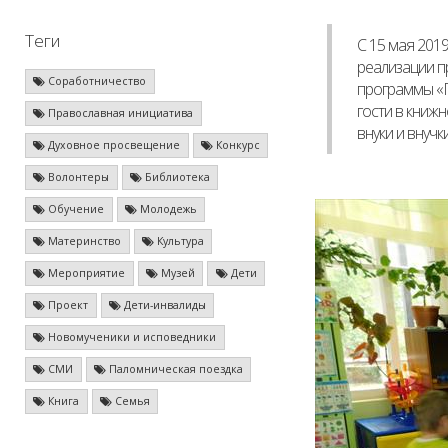
Теги
С 15 мая 2019
реализации п
Соработничество
программы «П
гости в книжн
Православная инициатива
внуки и внучк
Духовное просвещение
Конкурс
Волонтеры
Библиотека
Обучение
Молодежь
Материнство
Культура
Мероприятие
Музей
Дети
Проект
Дети-инвалиды
Новомученики и исповедники
СМИ
Паломническая поездка
Книга
Семья