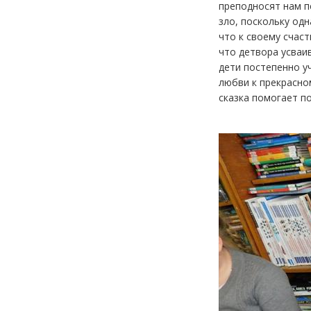
преподносят нам п
зло, поскольку од
что к своему счаст
что детвора усваив
дети постепенно уч
любви к прекрасном
сказка помогает п