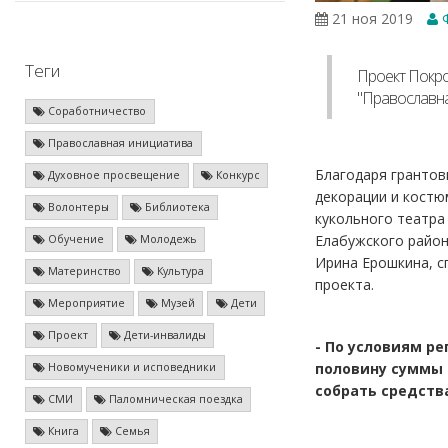
21 ноя 2019
Ф
Теги
Проект Покро
"Православна
Соработничество
Православная инициатива
Благодаря грантов
Духовное просвещение
Конкурс
декорации и костюм
Волонтеры
Библиотека
кукольного театра
Елабужского район
Обучение
Молодежь
Ирина Ерошкина, с
Материнство
Культура
проекта.
Мероприятие
Музей
Дети
Проект
Дети-инвалиды
- По условиям р
половину суммы
Новомученики и исповедники
собрать средств
СМИ
Паломническая поездка
Книга
Семья