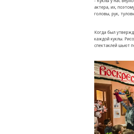
- Куклы у нас верх
актера, их, поэто
головы, рук, туло
Когда был утвержд
каждой куклы. Рис
спектаклей шьют п