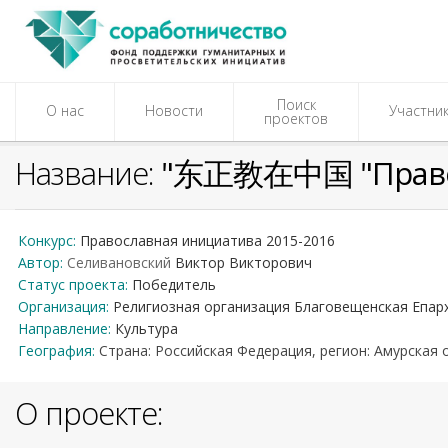
Поиск
О нас
Новости
Участни
проектов
Название:
"东正教在中国 "Правос
Конкурс:
Православная инициатива 2015-2016
Автор:
Селивановский
Виктор
Викторович
Статус проекта:
Победитель
Организация:
Религиозная организация Благовещенская Епар
Направление:
Культура
География:
Страна: Российская Федерация, регион:
Амурская 
О проекте: