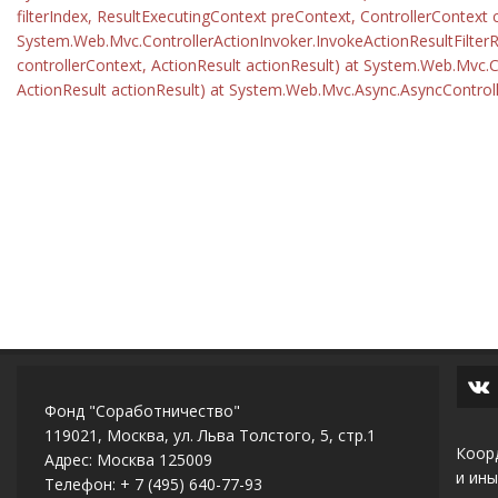
filterIndex, ResultExecutingContext preContext, ControllerContext c
System.Web.Mvc.ControllerActionInvoker.InvokeActionResultFilterRecu
controllerContext, ActionResult actionResult) at System.Web.Mvc.Con
ActionResult actionResult) at System.Web.Mvc.Async.AsyncControl
Фонд "Соработничество"
119021, Москва, ул. Льва Толстого, 5, стр.1
Коор
Адрес: Москва 125009
и ины
Телефон: + 7 (495) 640-77-93