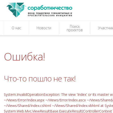
Поиск
О нас
Новости
Участни
проектов
Ошибка!
Что-то пошло не так!
System.InvalidOperationException: The view 'Index' or its master 
~/Views/Error/Index.aspx ~/Views/Error/Index.ascx ~/Views/Shared
~/Views/Shared/Index.cshtml ~/Views/Shared/Index.vbhtml at Syst
System.Web.Mvc.ViewResultBase.ExecuteResult(ControllerContext con