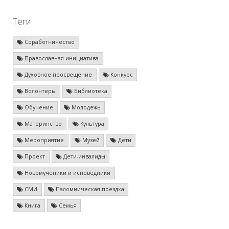
Теги
Соработничество
Православная инициатива
Духовное просвещение
Конкурс
Волонтеры
Библиотека
Обучение
Молодежь
Материнство
Культура
Мероприятие
Музей
Дети
Проект
Дети-инвалиды
Новомученики и исповедники
СМИ
Паломническая поездка
Книга
Семья