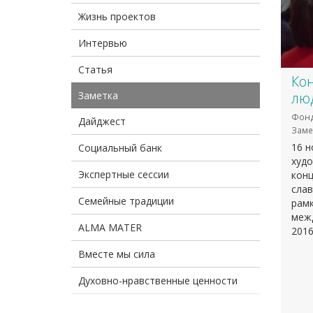
Жизнь проектов
Интервью
Статья
Ко
Заметка
лю
Фонд
Дайджест
Заме
16 н
Социальный банк
худо
Экспертные сессии
конц
слав
Семейные традиции
рамк
меж
ALMA MATER
2016
Вместе мы сила
Духовно-нравственные ценности