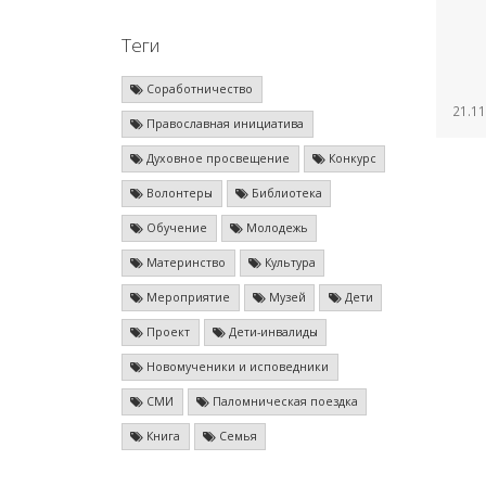
Теги
Соработничество
21.11
Православная инициатива
Духовное просвещение
Конкурс
Волонтеры
Библиотека
Обучение
Молодежь
Материнство
Культура
Мероприятие
Музей
Дети
Проект
Дети-инвалиды
Новомученики и исповедники
СМИ
Паломническая поездка
Книга
Семья