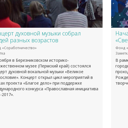
нцерт духовной музыки собрал
Нача
дей разных возрастов
«Све
 «Соработничество»
Фонд «
тка
Заметк
оября в Березниковском историко-
В рам
жественном музее (Пермский край) состоялся
город
ерт духовной вокальной музыки «Великое
прохо
ословие». Концерт открыл цикл мероприятий в
Рожде
ах проекта «Благое дело» при поддержке
творч
дународного конкурса «Православная инициатива
-2017».