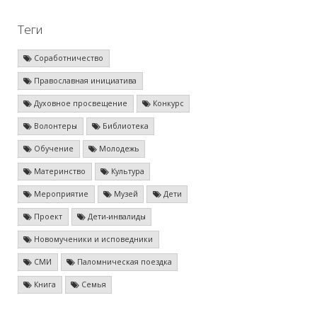
Теги
Соработничество
Православная инициатива
Духовное просвещение
Конкурс
Волонтеры
Библиотека
Обучение
Молодежь
Материнство
Культура
Мероприятие
Музей
Дети
Проект
Дети-инвалиды
Новомученики и исповедники
СМИ
Паломническая поездка
Книга
Семья