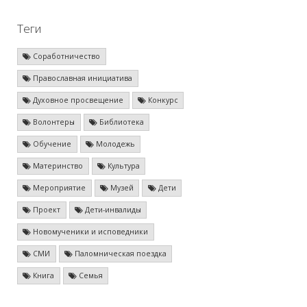
Теги
Соработничество
Православная инициатива
Духовное просвещение
Конкурс
Волонтеры
Библиотека
Обучение
Молодежь
Материнство
Культура
Мероприятие
Музей
Дети
Проект
Дети-инвалиды
Новомученики и исповедники
СМИ
Паломническая поездка
Книга
Семья