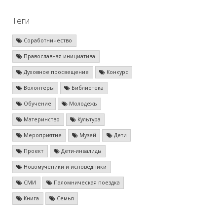
Теги
Соработничество
Православная инициатива
Духовное просвещение
Конкурс
Волонтеры
Библиотека
Обучение
Молодежь
Материнство
Культура
Мероприятие
Музей
Дети
Проект
Дети-инвалиды
Новомученики и исповедники
СМИ
Паломническая поездка
Книга
Семья