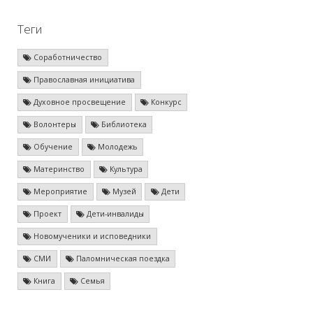
Теги
Соработничество
Православная инициатива
Духовное просвещение
Конкурс
Волонтеры
Библиотека
Обучение
Молодежь
Материнство
Культура
Мероприятие
Музей
Дети
Проект
Дети-инвалиды
Новомученики и исповедники
СМИ
Паломническая поездка
Книга
Семья