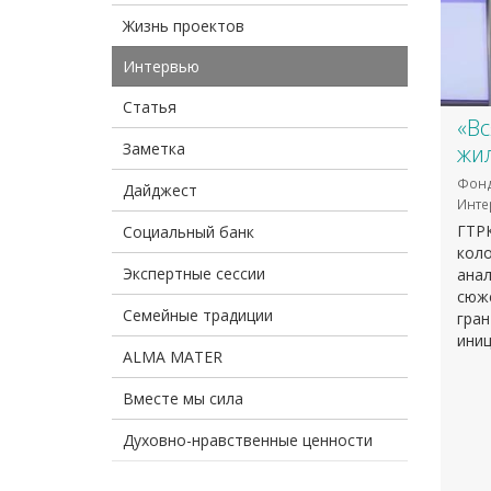
Жизнь проектов
Интервью
Статья
«В
Заметка
жи
Фонд
Дайджест
Инте
ГТР
Социальный банк
кол
Экспертные сессии
анал
сюж
Семейные традиции
гран
иниц
ALMA MATER
Вместе мы сила
Духовно-нравственные ценности