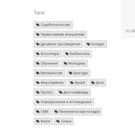
Теги
Соработничество
02.08
Православная инициатива
Духовное просвещение
Конкурс
Волонтеры
Библиотека
Обучение
Молодежь
Материнство
Культура
Мероприятие
Музей
Дети
Проект
Дети-инвалиды
Новомученики и исповедники
СМИ
Паломническая поездка
Книга
Семья