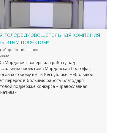
ся телерадиовещательная компания
ла этим проектом»
 «Соработничество»
рвью
К «Мордовия» завершила работу над
оссальным проектом «Мордовская Голгофа»,
огов которому нет в Республике. Небольшой
ет перерос в большую работу благодаря
товой поддержке конкурса «Православная
иатива».