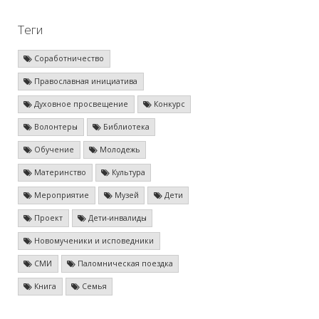
Теги
Соработничество
Православная инициатива
Духовное просвещение
Конкурс
Волонтеры
Библиотека
Обучение
Молодежь
Материнство
Культура
Мероприятие
Музей
Дети
Проект
Дети-инвалиды
Новомученики и исповедники
СМИ
Паломническая поездка
Книга
Семья