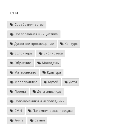
Теги
Соработничество
Православная инициатива
Духовное просвещение
Конкурс
Волонтеры
Библиотека
Обучение
Молодежь
Материнство
Культура
Мероприятие
Музей
Дети
Проект
Дети-инвалиды
Новомученики и исповедники
СМИ
Паломническая поездка
Книга
Семья