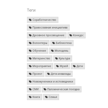
Теги
Соработничество
Православная инициатива
Духовное просвещение
Конкурс
Волонтеры
Библиотека
Обучение
Молодежь
Материнство
Культура
Мероприятие
Музей
Дети
Проект
Дети-инвалиды
Новомученики и исповедники
СМИ
Паломническая поездка
Книга
Семья