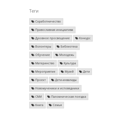
Теги
Соработничество
Православная инициатива
Духовное просвещение
Конкурс
Волонтеры
Библиотека
Обучение
Молодежь
Материнство
Культура
Мероприятие
Музей
Дети
Проект
Дети-инвалиды
Новомученики и исповедники
СМИ
Паломническая поездка
Книга
Семья