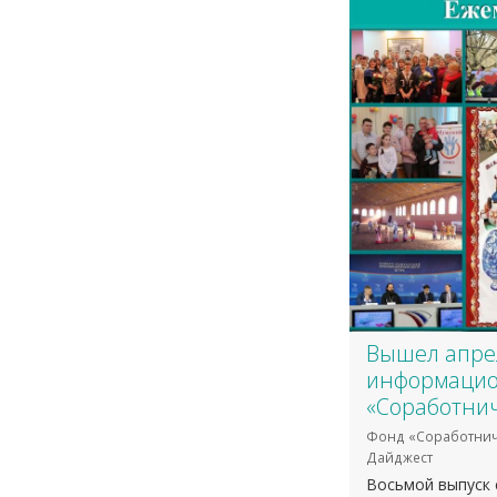
Вышел апре
информацио
«Соработнич
Фонд «Соработнич
Дайджест
Восьмой выпуск