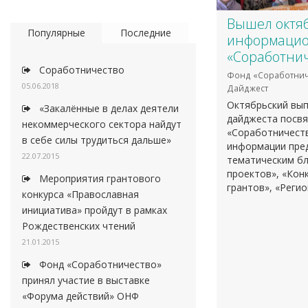
Вышел октяб
Популярные
Последние
информацио
«Соработнич
Соработничество
Фонд «Соработнич
05.06.2018
Дайджест
Октябрьский вы
«Закалённые в делах деятели
дайджеста посв
некоммерческого сектора найдут
«Соработничеств
в себе силы трудиться дальше»
информации пре
22.07.2015
тематическим бл
проектов», «Конк
Мероприятия грантового
грантов», «Реги
конкурса «Православная
инициатива» пройдут в рамках
Рождественских чтений
21.01.2015
Фонд «Соработничество»
принял участие в выставке
«Форума действий» ОНФ