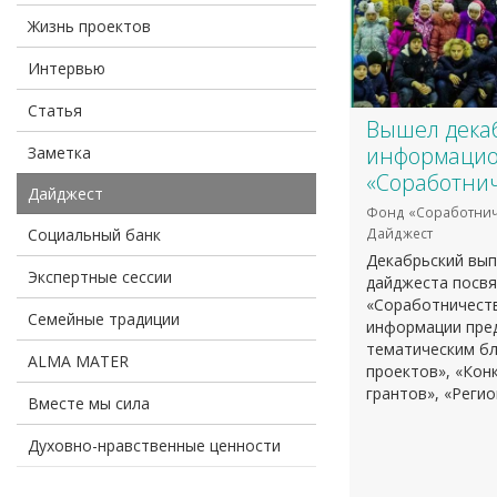
Жизнь проектов
Интервью
Статья
Вышел дека
информацио
Заметка
«Соработнич
Дайджест
Фонд «Соработнич
Социальный банк
Дайджест
Декабрьский вы
Экспертные сессии
дайджеста посв
«Соработничеств
Семейные традиции
информации пре
тематическим бл
ALMA MATER
проектов», «Конк
грантов», «Реги
Вместе мы сила
Духовно-нравственные ценности