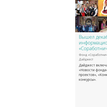
Вышел дека
информацио
«Соработнич
Фонд «Соработнич
Дайджест
Дайджест включа
«Новости фонда»
проектов», «Кон
конкурсы».