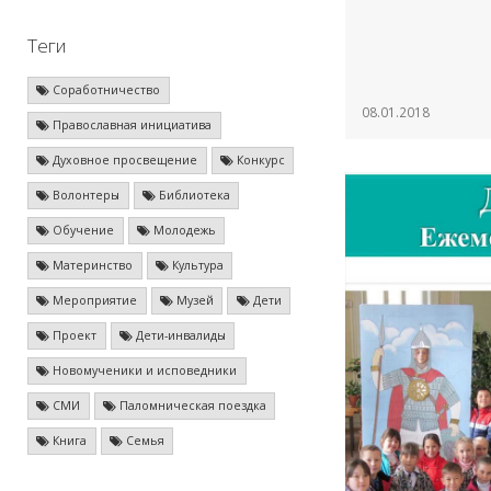
Теги
Соработничество
08.01.2018
Православная инициатива
Духовное просвещение
Конкурс
Волонтеры
Библиотека
Обучение
Молодежь
Материнство
Культура
Мероприятие
Музей
Дети
Проект
Дети-инвалиды
Новомученики и исповедники
СМИ
Паломническая поездка
Книга
Семья