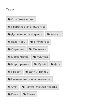
Теги
Соработничество
Православная инициатива
Духовное просвещение
Конкурс
Волонтеры
Библиотека
Обучение
Молодежь
Материнство
Культура
Мероприятие
Музей
Дети
Проект
Дети-инвалиды
Новомученики и исповедники
СМИ
Паломническая поездка
Книга
Семья