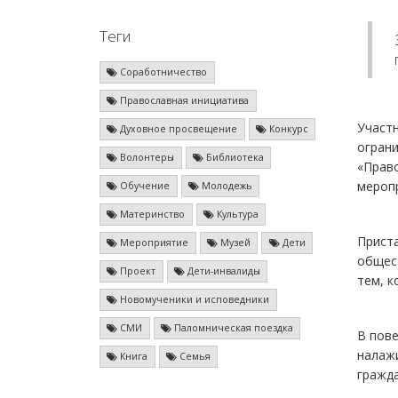
Теги
Соработничество
Православная инициатива
Участн
Духовное просвещение
Конкурс
ограни
Волонтеры
Библиотека
«Право
мероп
Обучение
Молодежь
Материнство
Культура
Приста
Мероприятие
Музей
Дети
общест
Проект
Дети-инвалиды
тем, к
Новомученики и исповедники
СМИ
Паломническая поездка
В пове
налаж
Книга
Семья
гражд