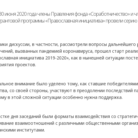
30 июня 2020 года члены Правления фонда «Соработничество» и 
грантовой программы «Православная инициатива» провели серию
ики дискуссии, в частности, рассмотрели вопросы дальнейшего 
чений, вызванных пандемией коронавируса, прошел старт реал
славная инициатива 2019-2020», как в нынешней ситуации пост
риятия проектов.
льное внимание было уделено тому, как ставшие победителями
ва, со своей стороны, участвуют в преодолении последствий 
ому в этой сложной ситуации особенно нужна поддержка.
стке дня заседаний были форматы взаимодействия со стратеги
ивание взаимоотношений с различными общественными организа
анскими институтами.