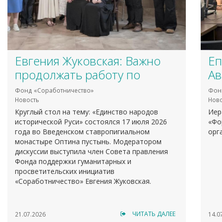
​Е
Евгения Жуковская: Важно
Ав
продолжать работу по
оч
терминологическому
Фон
Фонд «Соработничество»
– 
уточнению духовно-
Ново
Новость
Иер
​Круглый стол на тему: «Единство народов
це
нравственных ценностей
«Фо
исторической Руси» состоялся 17 июля 2026
орг
года во Введенском ставропигиальном
монастыре Оптина пустынь. Модератором
дискуссии выступила член Совета правления
Фонда поддержки гуманитарных и
просветительских инициатив
«Соработничество» Евгения Жуковская.
ЧИТАТЬ ДАЛЕЕ
14.0
21.07.2026