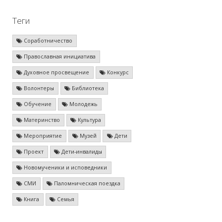
Теги
Соработничество
Православная инициатива
Духовное просвещение
Конкурс
Волонтеры
Библиотека
Обучение
Молодежь
Материнство
Культура
Мероприятие
Музей
Дети
Проект
Дети-инвалиды
Новомученики и исповедники
СМИ
Паломническая поездка
Книга
Семья