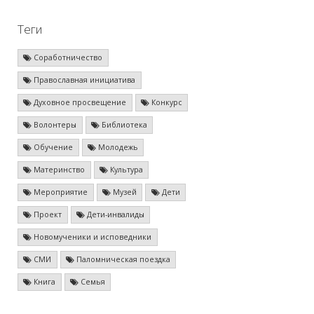
Теги
Соработничество
Православная инициатива
Духовное просвещение
Конкурс
Волонтеры
Библиотека
Обучение
Молодежь
Материнство
Культура
Мероприятие
Музей
Дети
Проект
Дети-инвалиды
Новомученики и исповедники
СМИ
Паломническая поездка
Книга
Семья